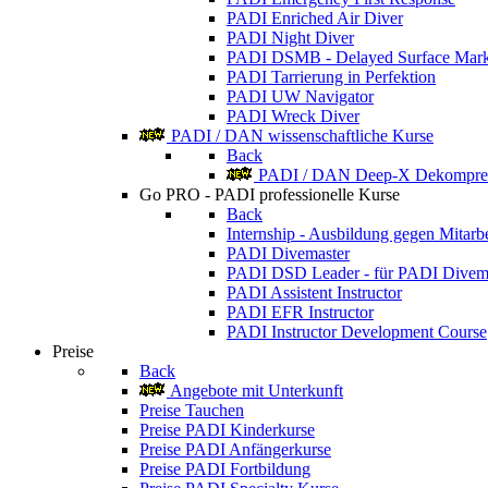
PADI Enriched Air Diver
PADI Night Diver
PADI DSMB - Delayed Surface Mark
PADI Tarrierung in Perfektion
PADI UW Navigator
PADI Wreck Diver
PADI / DAN wissenschaftliche Kurse
Back
PADI / DAN Deep-X Dekompres
Go PRO - PADI professionelle Kurse
Back
Internship - Ausbildung gegen Mitarbe
PADI Divemaster
PADI DSD Leader - für PADI Divem
PADI Assistent Instructor
PADI EFR Instructor
PADI Instructor Development Course
Preise
Back
Angebote mit Unterkunft
Preise Tauchen
Preise PADI Kinderkurse
Preise PADI Anfängerkurse
Preise PADI Fortbildung