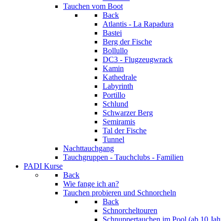
Tauchen vom Boot
Back
Atlantis - La Rapadura
Bastei
Berg der Fische
Bollullo
DC3 - Flugzeugwrack
Kamin
Kathedrale
Labyrinth
Portillo
Schlund
Schwarzer Berg
Semiramis
Tal der Fische
Tunnel
Nachttauchgang
Tauchgruppen - Tauchclubs - Familien
PADI Kurse
Back
Wie fange ich an?
Tauchen probieren und Schnorcheln
Back
Schnorcheltouren
Schnuppertauchen im Pool (ab 10 Jah