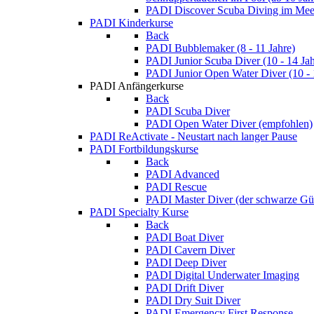
PADI Discover Scuba Diving im Meer
PADI Kinderkurse
Back
PADI Bubblemaker (8 - 11 Jahre)
PADI Junior Scuba Diver (10 - 14 Jah
PADI Junior Open Water Diver (10 - 
PADI Anfängerkurse
Back
PADI Scuba Diver
PADI Open Water Diver (empfohlen)
PADI ReActivate - Neustart nach langer Pause
PADI Fortbildungskurse
Back
PADI Advanced
PADI Rescue
PADI Master Diver (der schwarze Gür
PADI Specialty Kurse
Back
PADI Boat Diver
PADI Cavern Diver
PADI Deep Diver
PADI Digital Underwater Imaging
PADI Drift Diver
PADI Dry Suit Diver
PADI Emergency First Response