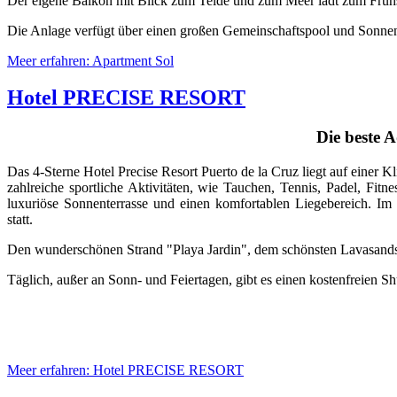
Der eigene Balkon mit Blick zum Teide und zum Meer lädt zum Frühs
Die Anlage verfügt über einen großen Gemeinschaftspool und Sonnen
Meer erfahren: Apartment Sol
Hotel PRECISE RESORT
Die beste A
Das 4-Sterne Hotel Precise Resort Puerto de la Cruz liegt auf einer 
zahlreiche sportliche Aktivitäten, wie Tauchen, Tennis, Padel, Fitn
luxuriöse Sonnenterrasse und einen komfortablen Liegebereich. Im
statt.
Den wunderschönen Strand "Playa Jardin", dem schönsten Lavasands
Täglich, außer an Sonn- und Feiertagen, gibt es einen kostenfreien S
Meer erfahren: Hotel PRECISE RESORT