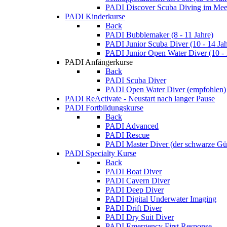
PADI Discover Scuba Diving im Meer
PADI Kinderkurse
Back
PADI Bubblemaker (8 - 11 Jahre)
PADI Junior Scuba Diver (10 - 14 Jah
PADI Junior Open Water Diver (10 - 
PADI Anfängerkurse
Back
PADI Scuba Diver
PADI Open Water Diver (empfohlen)
PADI ReActivate - Neustart nach langer Pause
PADI Fortbildungskurse
Back
PADI Advanced
PADI Rescue
PADI Master Diver (der schwarze Gür
PADI Specialty Kurse
Back
PADI Boat Diver
PADI Cavern Diver
PADI Deep Diver
PADI Digital Underwater Imaging
PADI Drift Diver
PADI Dry Suit Diver
PADI Emergency First Response