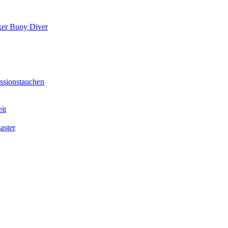
er Buoy Diver
sionstauchen
it
aster