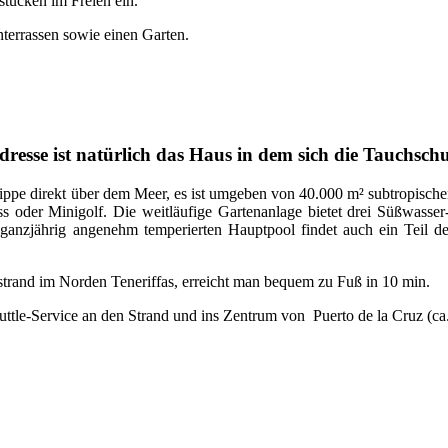
tücken im Freien ein.
terrassen sowie einen Garten.
dresse ist natürlich das Haus in dem sich die Tauchschu
Klippe direkt über dem Meer, es ist umgeben von 40.000 m² subtropische
ess oder Minigolf. Die weitläufige Gartenanlage bietet drei Süßwasser
 ganzjährig angenehm temperierten Hauptpool findet auch ein Teil d
trand im Norden Teneriffas, erreicht man bequem zu Fuß in 10 min.
huttle-Service an den Strand und ins Zentrum von Puerto de la Cruz (ca