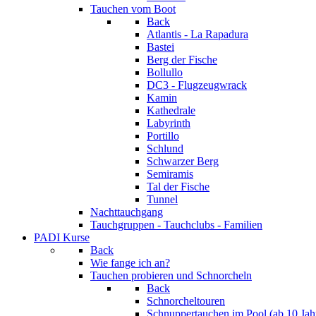
Tauchen vom Boot
Back
Atlantis - La Rapadura
Bastei
Berg der Fische
Bollullo
DC3 - Flugzeugwrack
Kamin
Kathedrale
Labyrinth
Portillo
Schlund
Schwarzer Berg
Semiramis
Tal der Fische
Tunnel
Nachttauchgang
Tauchgruppen - Tauchclubs - Familien
PADI Kurse
Back
Wie fange ich an?
Tauchen probieren und Schnorcheln
Back
Schnorcheltouren
Schnuppertauchen im Pool (ab 10 Jah