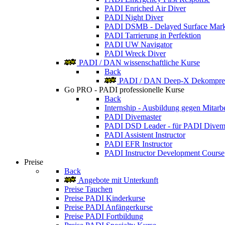
PADI Enriched Air Diver
PADI Night Diver
PADI DSMB - Delayed Surface Mark
PADI Tarrierung in Perfektion
PADI UW Navigator
PADI Wreck Diver
PADI / DAN wissenschaftliche Kurse
Back
PADI / DAN Deep-X Dekompres
Go PRO - PADI professionelle Kurse
Back
Internship - Ausbildung gegen Mitarbe
PADI Divemaster
PADI DSD Leader - für PADI Divem
PADI Assistent Instructor
PADI EFR Instructor
PADI Instructor Development Course
Preise
Back
Angebote mit Unterkunft
Preise Tauchen
Preise PADI Kinderkurse
Preise PADI Anfängerkurse
Preise PADI Fortbildung