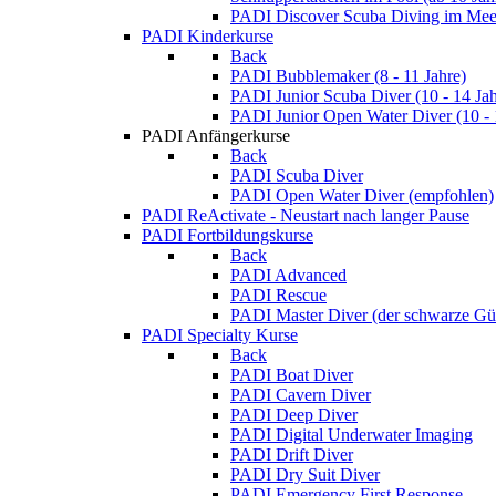
PADI Discover Scuba Diving im Meer
PADI Kinderkurse
Back
PADI Bubblemaker (8 - 11 Jahre)
PADI Junior Scuba Diver (10 - 14 Jah
PADI Junior Open Water Diver (10 - 
PADI Anfängerkurse
Back
PADI Scuba Diver
PADI Open Water Diver (empfohlen)
PADI ReActivate - Neustart nach langer Pause
PADI Fortbildungskurse
Back
PADI Advanced
PADI Rescue
PADI Master Diver (der schwarze Gür
PADI Specialty Kurse
Back
PADI Boat Diver
PADI Cavern Diver
PADI Deep Diver
PADI Digital Underwater Imaging
PADI Drift Diver
PADI Dry Suit Diver
PADI Emergency First Response