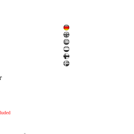
r
cluded