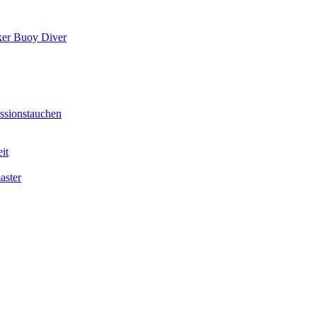
er Buoy Diver
sionstauchen
it
aster