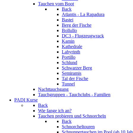
Tauchen vom Boot
Back
Atlantis - La Rapadura
Bastei
Berg der Fische
Bollullo
DC3 - Flugzeugwrack
Kamin
Kathedrale
Labyrinth
Portillo
Schlund
Schwarzer Berg
Semiramis
Tal der Fische
Tunnel
Nachttauchgang
Tauchgruppen - Tauchclubs - Familien
PADI Kurse
Back
Wie fange ich an?
Tauchen probieren und Schnorcheln
Back
Schnorcheltouren
Schnuppertauchen im Pool (ab 10 Jah