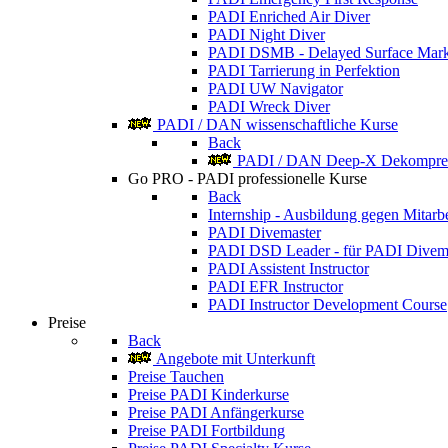
PADI Enriched Air Diver
PADI Night Diver
PADI DSMB - Delayed Surface Mark
PADI Tarrierung in Perfektion
PADI UW Navigator
PADI Wreck Diver
PADI / DAN wissenschaftliche Kurse
Back
PADI / DAN Deep-X Dekompres
Go PRO - PADI professionelle Kurse
Back
Internship - Ausbildung gegen Mitarbe
PADI Divemaster
PADI DSD Leader - für PADI Divem
PADI Assistent Instructor
PADI EFR Instructor
PADI Instructor Development Course
Preise
Back
Angebote mit Unterkunft
Preise Tauchen
Preise PADI Kinderkurse
Preise PADI Anfängerkurse
Preise PADI Fortbildung