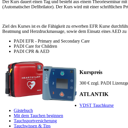
Der Kurs dauert einen Tag und besteht aus einem Theorieseminar m
(Automatischer Defibrilator). Der Kurs wird mit einer schriftlichen P
Ziel des Kurses ist es die Fähigkeit zu erwerben EFR Kurse durchfü
Beatmung und Herzdruckmassage, sowie dem Einsatz eines AED zu un
PADI EFR - Primary and Secondary Care
PADI Care for Children
PADI CPR & AED
Kurspreis
300 €
zzgl. PADI Lizenzge
ATLANTIK
VDST Tauchkurse
Gästebuch
Mit dem Tauchen beginnen
Tauchsportversicherung
Tauchwissen & Tips